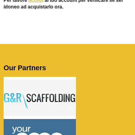
Per favore
accedi
al tuo account per verificare se sei
idoneo ad acquistarlo ora.
Our Partners